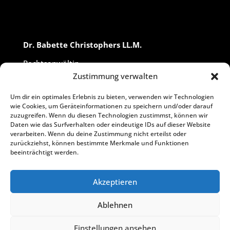
Dr. Babette Christophers LL.M.
Rechtsanwältin
Fachanwältin für Medizinrecht
Zustimmung verwalten
Fachanwältin für Sozialrecht
Wirtschaftsmediatorin
Um dir ein optimales Erlebnis zu bieten, verwenden wir Technologien
wie Cookies, um Geräteinformationen zu speichern und/oder darauf
zuzugreifen. Wenn du diesen Technologien zustimmst, können wir
Daten wie das Surfverhalten oder eindeutige IDs auf dieser Website
Salzstraße 59
verarbeiten. Wenn du deine Zustimmung nicht erteilst oder
48143 Münster
zurückziehst, können bestimmte Merkmale und Funktionen
beeinträchtigt werden.
T
0251.91587830
F
0251.91587831
Akzeptieren
E
christophers@aesculaw.de
I
www.aesculaw.de
Ablehnen
Einstellungen ansehen
IMPRESSUM
|
DATENSCHUTZ