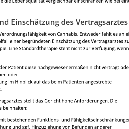
e die Lebensqualität vergleichbar einschränken wie bei ei
und Einschätzung des Vertragsarztes
 Verordnungsfähigkeit von Cannabis. Entweder fehlt es an e
lfall einer begründeten Einschätzung des Vertragsarztes z
ie. Eine Standardtherapie steht nicht zur Verfügung, wen
il der Patient diese nachgewiesenermaßen nicht verträgt ode
ehen oder
ng im Hinblick auf das beim Patienten angestrebte
.
agsarztes stellt das Gericht hohe Anforderungen. Die
 beinhalten:
mit bestehenden Funktions- und Fähigkeitseinschränkunge
chung und ggf. Hinzuziehung von Befunden anderer