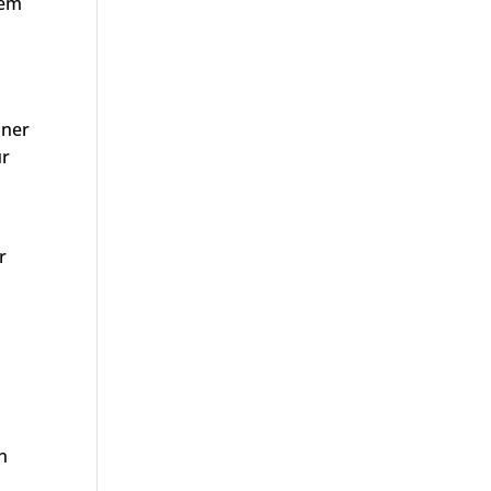
nem
iner
ur
n
r
n