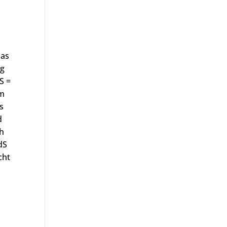
das
ng
S =
im
s
d
ch
dS
cht