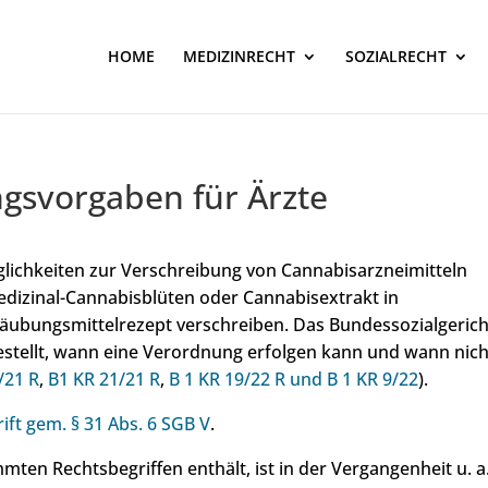
HOME
MEDIZINRECHT
SOZIALRECHT
gsvorgaben für Ärzte
glichkeiten zur Verschreibung von Cannabisarzneimitteln
edizinal-Cannabisblüten oder Cannabisextrakt in
äubungsmittelrezept verschreiben. Das Bundessozialgerich
gestellt, wann eine Verordnung erfolgen kann und wann nich
/21 R
,
B1 KR 21/21 R
,
B 1 KR 19/22 R und B 1 KR 9/22
).
ift gem. § 31 Abs. 6 SGB V
.
mten Rechtsbegriffen enthält, ist in der Vergangenheit u. a