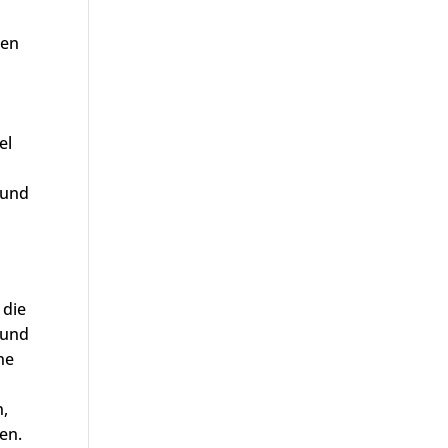
ten
el
 und
 die
 und
ne
n,
en.