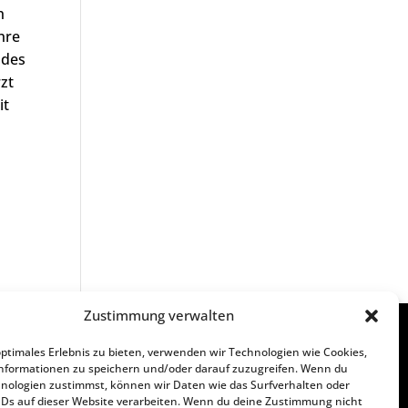
h
hre
 des
zt
it
Zustimmung verwalten
optimales Erlebnis zu bieten, verwenden wir Technologien wie Cookies,
nformationen zu speichern und/oder darauf zuzugreifen. Wenn du
nologien zustimmst, können wir Daten wie das Surfverhalten oder
T
0251.91587830
IDs auf dieser Website verarbeiten. Wenn du deine Zustimmung nicht