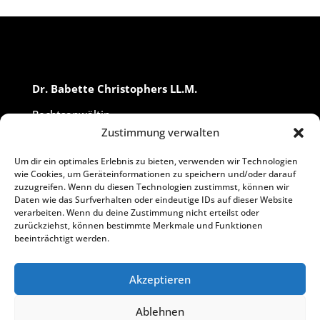
Dr. Babette Christophers LL.M.
Rechtsanwältin
Fachanwältin für Medizinrecht
Zustimmung verwalten
Fachanwältin für Sozialrecht
Wirtschaftsmediatorin
Um dir ein optimales Erlebnis zu bieten, verwenden wir Technologien
wie Cookies, um Geräteinformationen zu speichern und/oder darauf
zuzugreifen. Wenn du diesen Technologien zustimmst, können wir
Daten wie das Surfverhalten oder eindeutige IDs auf dieser Website
Salzstraße 59
verarbeiten. Wenn du deine Zustimmung nicht erteilst oder
48143 Münster
zurückziehst, können bestimmte Merkmale und Funktionen
beeinträchtigt werden.
T
0251.91587830
F
0251.91587831
Akzeptieren
E
christophers@aesculaw.de
I
www.aesculaw.de
Ablehnen